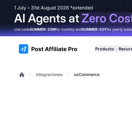
1 July – 31st August 2026 *extended
AI Agents at
Zero Cos
Use code
SUMMER-33M
for monthly and
SUMMER-33Y
for yearly subs
:site.title
Producto
Recur
/
/
Integraciones
osCommerce
Home