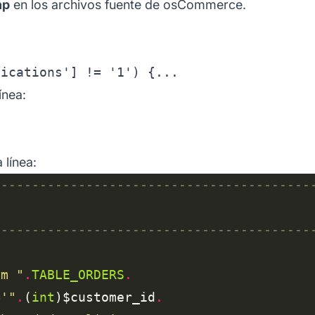
hp
en los archivos fuente de osCommerce.
ínea:
 línea:
om "
.
TABLE_ORDERS
.
='"
.
(
int
)$customer_id
.