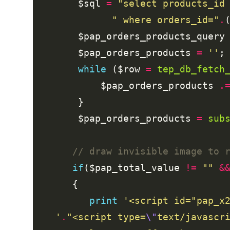
        $sql 
=
"select products_id
" where orders_id="
.
        $pap_orders_products_query
        $pap_orders_products 
=
''
while
 ($row 
=
tep_db_fetch
            $pap_orders_products 
.
        $pap_orders_products 
=
sub
if
($pap_total_value 
!=
""
&
print
    '
.
"<script type=
\"
text/javascr