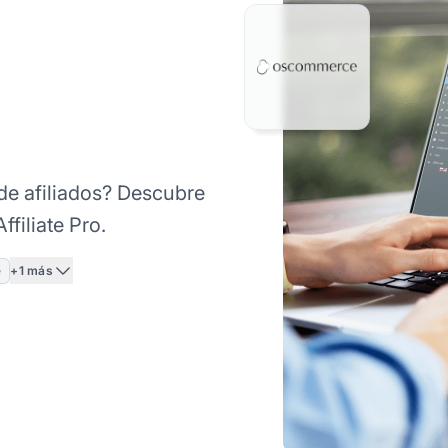
de afiliados? Descubre
filiate Pro.
+1 más
e