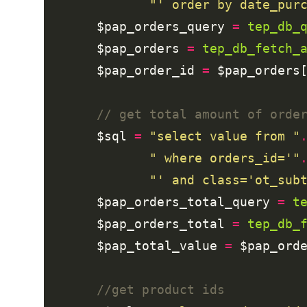
"' order by date_pur
       $pap_orders_query 
=
tep_db_
       $pap_orders 
=
tep_db_fetch_
       $pap_order_id 
=
 $pap_orders
       $sql 
=
"select value from "
" where orders_id='"
"' and class='ot_sub
       $pap_orders_total_query 
=
t
       $pap_orders_total 
=
tep_db_
       $pap_total_value 
=
 $pap_ord