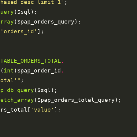
chased desc limit 1"
query
array
[
'orders_id'
.
TABLE_ORDERS_TOTAL
.
.
(
int
)$pap_order_id
.
total'"
ep_db_query
fetch_array
ers_total[
'value'