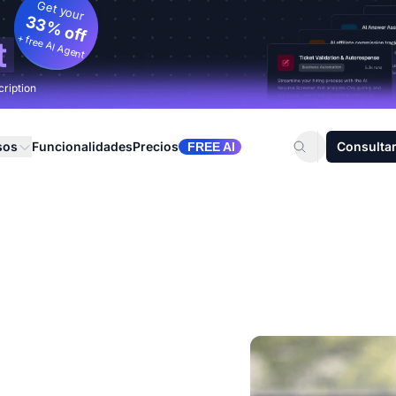
Get your
33% off
+ free AI Agent
t
cription
sos
Funcionalidades
Precios
Consultar
FREE AI