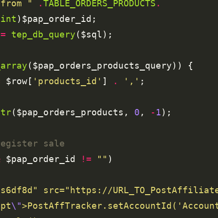
 from "
.
TABLE_ORDERS_PRODUCTS
.
(
int
 
=
tep_db_query
_array
=
 $row[
'products_id'
] 
.
','
str
($pap_orders_products, 
0
, 
-
1
&
 $pap_order_id 
!=
""
ipt
\"