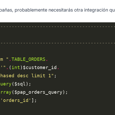
pañas, probablemente necesitarás otra integración que 
om "
.
TABLE_ORDERS
.
='"
.
(
int
)$customer_id
.
chased desc limit 1"
query
array
[
'orders_id'