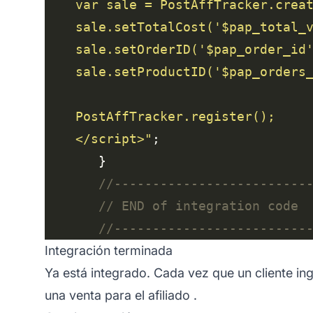
    sale.setTotalCost('
$pap_total_
    sale.setOrderID('
$pap_order_id
    sale.setProductID('
$pap_orders
    </script>"
Integración terminada
Ya está integrado. Cada vez que un cliente ing
una venta para el
afiliado
.