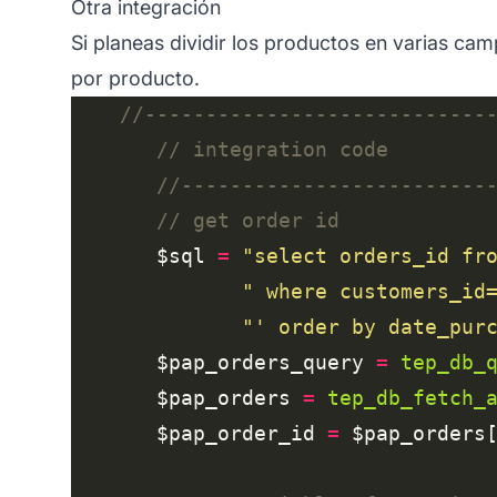
Otra integración
Si planeas dividir los productos en varias cam
por producto.
       $sql 
=
"select orders_id fr
" where customers_id
"' order by date_pur
       $pap_orders_query 
=
tep_db_
       $pap_orders 
=
tep_db_fetch_
       $pap_order_id 
=
 $pap_orders