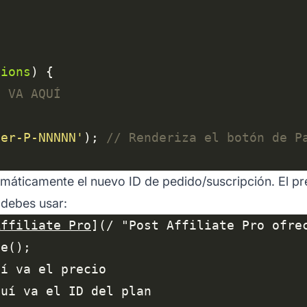
tions
ner-P-NNNNN'
); 
máticamente el nuevo ID de pedido/suscripción. El pre
 debes usar:
Affiliate Pro
](/ "Post Affiliate Pro ofre