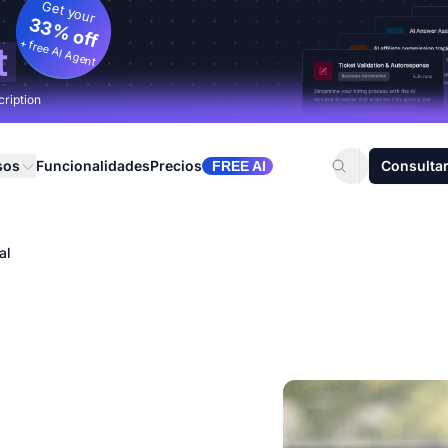
Get your
33% off
+ free AI Agent
t
cription
sos
Funcionalidades
Precios
Consultar
FREE AI
al