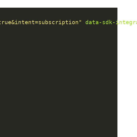
true&intent=subscription"
data-sdk-integr