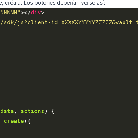
e, créala. Los botones deberían verse así:
-NNNNN"
></
div
m/sdk/js?client-id=XXXXXYYYYYZZZZZ&vault=
(
data
, 
actions
n
.
create
/