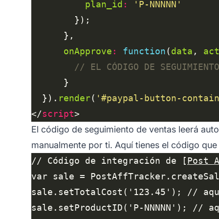
plan_id
:
'P-NNNNN'
onApprove
:
function
(
data
, 
ac
  }).
render
(
'#paypal-button-contai
</
script
El código de seguimiento de ventas leerá auto
manualmente por ti. Aquí tienes el código que
// Código de integración de [
Post 