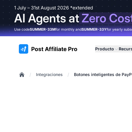
1 July – 31st August 2026 *extended
AI Agents at
Zero Cos
Use code
SUMMER-33M
for monthly and
SUMMER-33Y
for yearly subs
:site.title
Producto
Recur
/
/
Integraciones
Botones inteligentes de PayP
Home