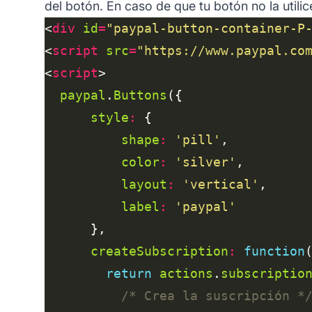
del botón. En caso de que tu botón no la utilic
<
div
id
=
"paypal-button-container-P
<
script
src
=
"https://www.paypal.co
<
script
paypal
.
Buttons
style
:
shape
:
'pill'
color
:
'silver'
layout
:
'vertical'
label
:
'paypal'
createSubscription
:
function
return
actions
.
subscriptio
/* Crea la suscripción *