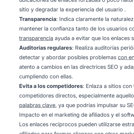
sitio y degradar la
experiencia del usuario
.
Transparencia
: Indica claramente la naturale
mantener la confianza tanto de los usuarios
transparencia
ayuda a evitar que los enlaces
Auditorías regulares
: Realiza auditorías peri
detectar y abordar posibles problemas
con en
atento a cambios en las directrices SEO y adap
cumpliendo con ellas.
Evita a los competidores
: Enlaza a sitios con
competidores directos, especialmente aquell
palabras clave
, ya que podrías impulsar su SE
Impacto en el marketing de afiliados y el soft
Los enlaces recíprocos pueden utilizarse est
afiliados
para formar alianzas con otros mark