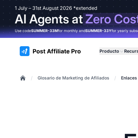
1 July – 31st August 2026 *extended
AI Agents at
Zero Cos
Use code
SUMMER-33M
for monthly and
SUMMER-33Y
for yearly subs
:site.title
Producto
Recur
/
/
Glosario de Marketing de Afiliados
Enlaces
Home