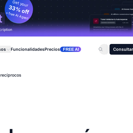
Get your
33% off
+ free AI Agent
t
cription
sos
Funcionalidades
Precios
Consultar
FREE AI
 recíprocos