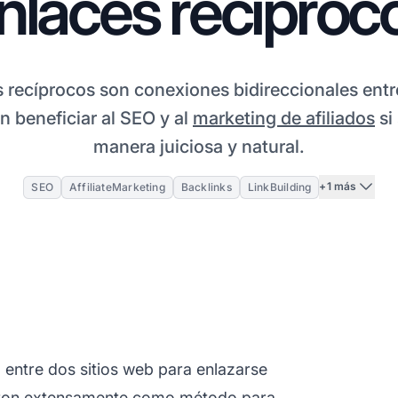
nlaces recíproc
 recíprocos son conexiones bidireccionales entr
 beneficiar al SEO y al
marketing de afiliados
si
manera juiciosa y natural.
+1 más
SEO
AffiliateMarketing
Backlinks
LinkBuilding
entre dos sitios web para enlazarse
usaron extensamente como método para