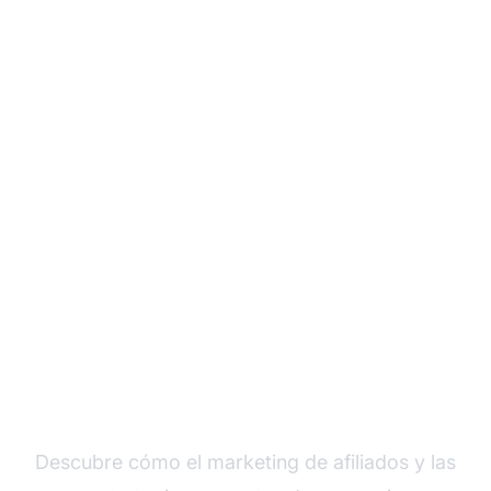
Haz crecer tu negocio
online con marketing
de afiliados
Descubre cómo el marketing de afiliados y las