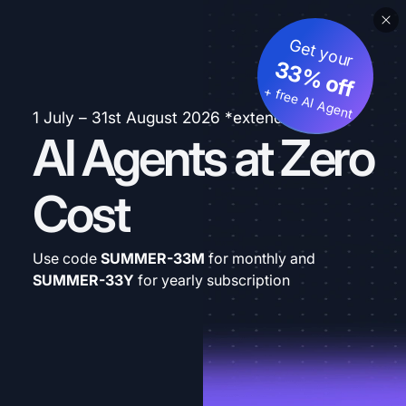
Get your
33% off
+ free AI Agent
1 July – 31st August 2026 *extended
AI Agents at Zero
Cost
Use code
SUMMER-33M
for monthly and
SUMMER-33Y
for yearly subscription