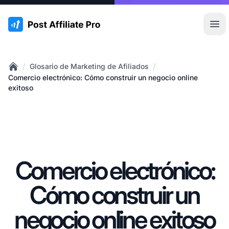
:site.title
Abr
/
/
Glosario de Marketing de Afiliados
Home
Comercio electrónico: Cómo construir un negocio online
exitoso
Comercio electrónico:
Cómo construir un
negocio online exitoso