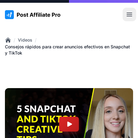
:site.title
Abr
/
/
Videos
Home
Consejos rápidos para crear anuncios efectivos en Snapchat
y TikTok