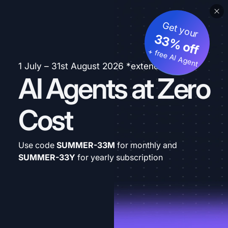
Get your
33% off
+ free AI Agent
1 July – 31st August 2026 *extended
AI Agents at Zero
Cost
Use code
SUMMER-33M
for monthly and
SUMMER-33Y
for yearly subscription