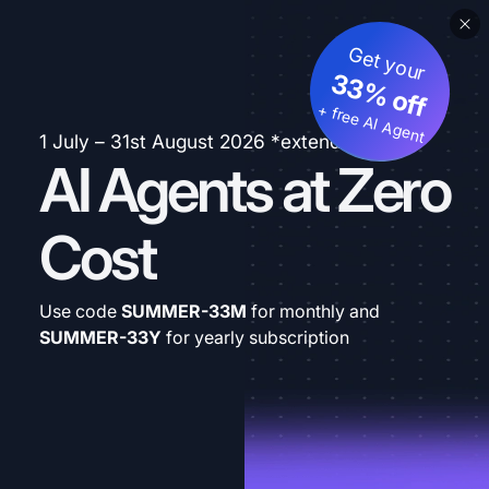
Get your
33% off
+ free AI Agent
1 July – 31st August 2026 *extended
AI Agents at Zero
Cost
Use code
SUMMER-33M
for monthly and
SUMMER-33Y
for yearly subscription