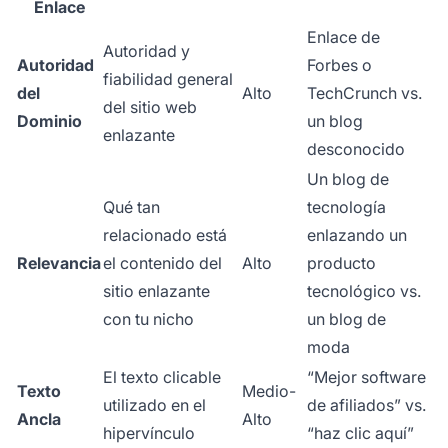
Enlace
Enlace de
Autoridad y
Autoridad
Forbes o
fiabilidad general
del
Alto
TechCrunch vs.
del sitio web
Dominio
un blog
enlazante
desconocido
Un blog de
Qué tan
tecnología
relacionado está
enlazando un
Relevancia
el contenido del
Alto
producto
sitio enlazante
tecnológico vs.
con tu nicho
un blog de
moda
El texto clicable
“Mejor software
Texto
Medio-
utilizado en el
de afiliados” vs.
Ancla
Alto
hipervínculo
“haz clic aquí”