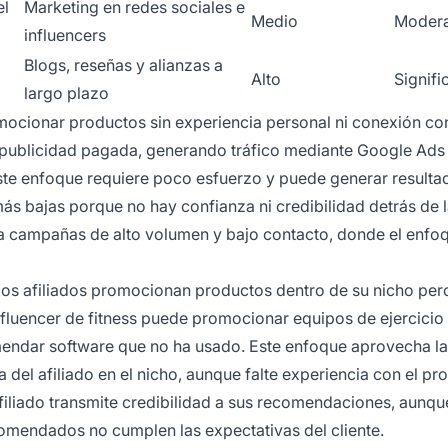
el
Marketing en redes sociales e
Medio
Moder
influencers
Blogs, reseñas y alianzas a
Alto
Signifi
largo plazo
ocionar productos sin experiencia personal ni conexión con
e publicidad pagada, generando tráfico mediante Google Ads
este enfoque requiere poco esfuerzo y puede generar resulta
s bajas porque no hay confianza ni credibilidad detrás de 
 campañas de alto volumen y bajo contacto, donde el enfoq
os afiliados promocionan productos dentro de su nicho per
influencer de fitness puede promocionar equipos de ejercicio
endar software que no ha usado. Este enfoque aprovecha la
a del afiliado en el nicho, aunque falte experiencia con el pr
filiado transmite credibilidad a sus recomendaciones, aunqu
comendados no cumplen las expectativas del cliente.