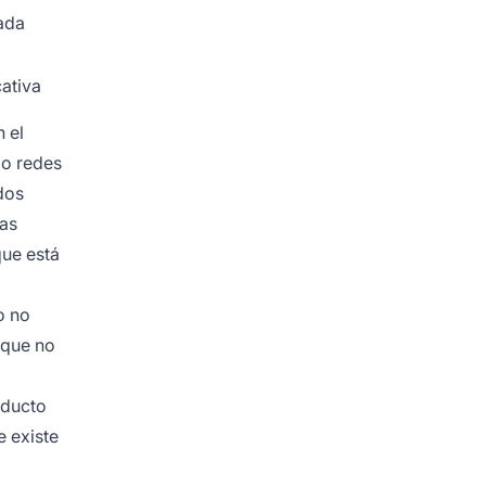
ada
cativa
 el
 o redes
dos
las
ue está
o no
 que no
oducto
e existe