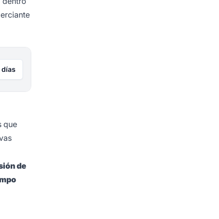
a dentro
merciante
 días
s que
ivas
sión de
empo