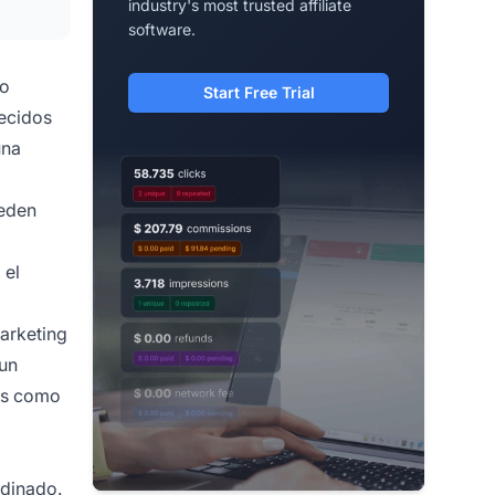
industry's most trusted affiliate
software.
 o
Start Free Trial
ecidos
una
eden
 el
marketing
 un
dos como
rdinado.