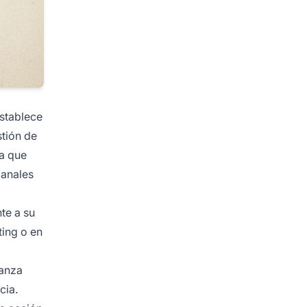
establece
stión de
ya que
canales
te a su
ting o en
ianza
cia.