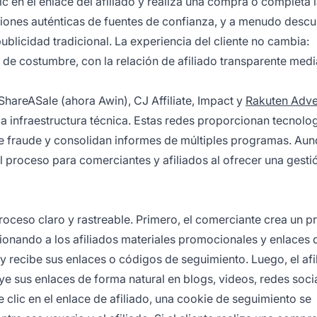
c en el enlace del afiliado y realiza una compra o completa 
iones auténticas de fuentes de confianza, y a menudo desc
blicidad tradicional. La experiencia del cliente no cambia:
e costumbre, con la relación de afiliado transparente medi
areASale (ahora Awin), CJ Affiliate, Impact y
Rakuten Adve
a infraestructura técnica. Estas redes proporcionan tecnolo
e fraude y consolidan informes de múltiples programas. Au
 el proceso para comerciantes y afiliados al ofrecer una gesti
proceso claro y rastreable. Primero, el comerciante crea un 
cionando a los afiliados materiales promocionales y enlaces 
y recibe sus enlaces o códigos de seguimiento. Luego, el afi
e sus enlaces de forma natural en blogs, videos, redes soci
 clic en el enlace de afiliado, una cookie de seguimiento se