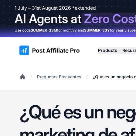
1 July – 31st August 2026 *extended
AI Agents at
Zero Cos
Use code
SUMMER-33M
for monthly and
SUMMER-33Y
for yearly subs
:site.title
Producto
Recur
/
/
Preguntas Frecuentes
¿Qué es un negocio d
Home
¿Qué es un neg
marketing de af