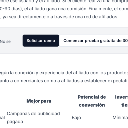
e ese usuario y el afiliado. Si el cliente realiza una compr
-90 días), el afiliado gana una comisión. Finalmente, el co
ya sea directamente o a través de una red de afiliados.
Solicitar demo
Comenzar prueba gratuita de 30
 No se
egún la conexión y experiencia del afiliado con los producto
nto a comerciantes como a afiliados a establecer expectat
Potencial de
Inver
Mejor para
conversión
ti
Campañas de publicidad
nal
Bajo
Mínima
pagada