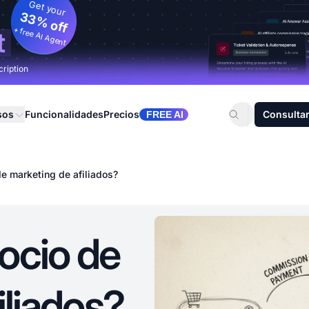
Get your
33% off
+ free AI Agent
t
cription
sos
Funcionalidades
Precios
Consultar
FREE AI
e marketing de afiliados?
ocio de
iliados?