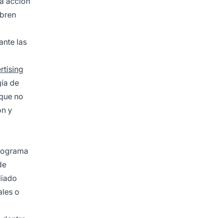
la acción
ubren
ante las
rtising
gía de
nque no
ón y
programa
de
liado
ales o