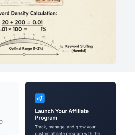
Launch Your Affiliate
Program
EO
Track, manage, and grow your
custom affiliate program with the