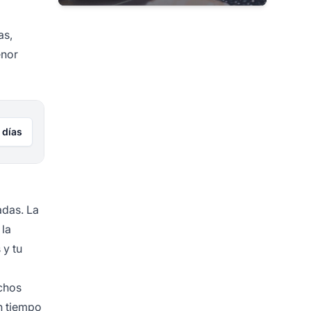
as,
enor
 días
adas. La
 la
 y tu
chos
n tiempo