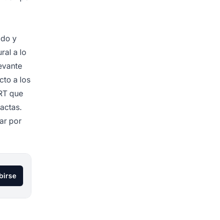
ido y
ral a lo
evante
cto a los
RT que
actas.
ar por
birse