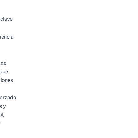
 clave
iencia
 del
 que
ciones
forzado.
s y
l,
y