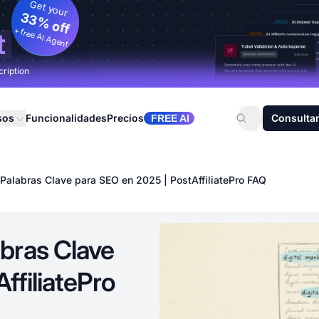
Get your
33% off
+ free AI Agent
t
cription
sos
Funcionalidades
Precios
Consultar
FREE AI
alabras Clave para SEO en 2025 | PostAffiliatePro FAQ
bras Clave
ffiliatePro