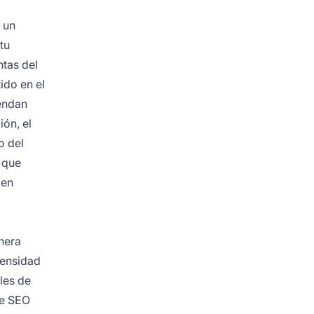
 un
tu
ntas del
ido en el
iendan
ión, el
o del
o que
 en
nera
densidad
les de
ge SEO