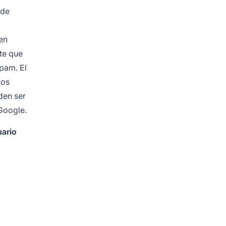
 de
en
nte que
spam. El
los
den ser
 Google.
uario