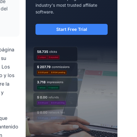
 de
industry's most trusted affiliate
 del
software.
Start Free Trial
 página
 su
. Los
o y los
re la
 y
 que
antenido
n