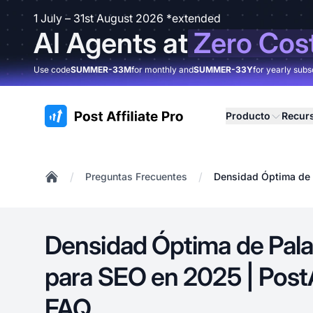
1 July – 31st August 2026 *extended
AI Agents at
Zero Cos
Use code
SUMMER-33M
for monthly and
SUMMER-33Y
for yearly subs
:site.title
Producto
Recur
/
/
Preguntas Frecuentes
Densidad Óptima de P
Home
Densidad Óptima de Pala
para SEO en 2025 | PostA
FAQ