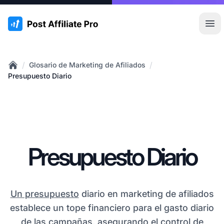
:site.title
Abr
/
/
Glosario de Marketing de Afiliados
Home
Presupuesto Diario
Presupuesto Diario
Un presupuesto
diario en marketing de afiliados
establece un tope financiero para el gasto diario
de las campañas, asegurando el control de