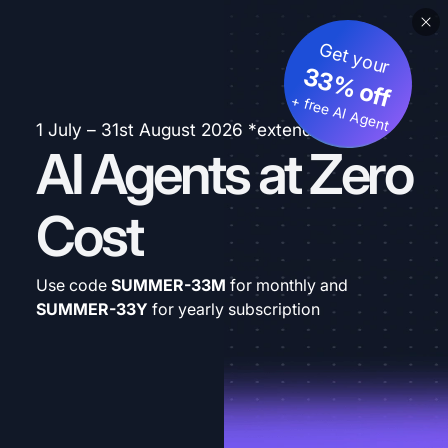
Get your
33% off
+ free AI Agent
1 July – 31st August 2026 *extended
AI Agents at Zero
Cost
Use code
SUMMER-33M
for monthly and
SUMMER-33Y
for yearly subscription