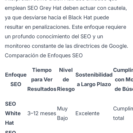
emplean SEO Grey Hat deben actuar con cautela,
ya que desviarse hacia el Black Hat puede
resultar en penalizaciones. Este enfoque requiere
un profundo conocimiento del SEO y un
monitoreo constante de las directrices de Google.
Comparación de Enfoques SEO
Tiempo
Nivel
Cumpli
Enfoque
Sostenibilidad
para Ver
de
con Mo
SEO
a Largo Plazo
Resultados
Riesgo
de Bús
SEO
Muy
Cumpli
White
3–12 meses
Excelente
Bajo
total
Hat
SEO