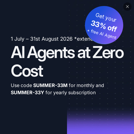
Get your
33% off
+ free AI Agent
1 July – 31st August 2026 *extended
AI Agents at Zero
Cost
Use code
SUMMER-33M
for monthly and
SUMMER-33Y
for yearly subscription