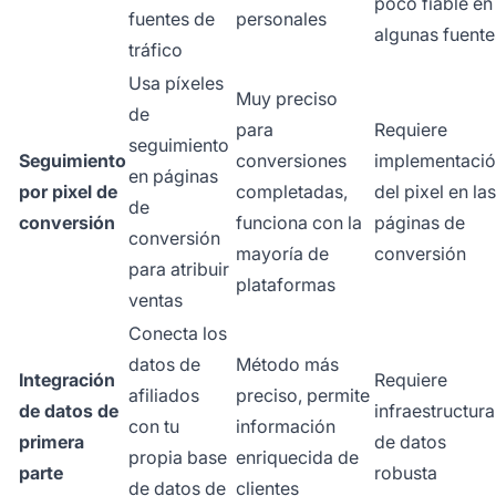
poco fiable en
fuentes de
personales
algunas fuente
tráfico
Usa píxeles
Muy preciso
de
para
Requiere
seguimiento
Seguimiento
conversiones
implementaci
en páginas
por pixel de
completadas,
del pixel en las
de
conversión
funciona con la
páginas de
conversión
mayoría de
conversión
para atribuir
plataformas
ventas
Conecta los
datos de
Método más
Integración
Requiere
afiliados
preciso, permite
de datos de
infraestructura
con tu
información
primera
de datos
propia base
enriquecida de
parte
robusta
de datos de
clientes