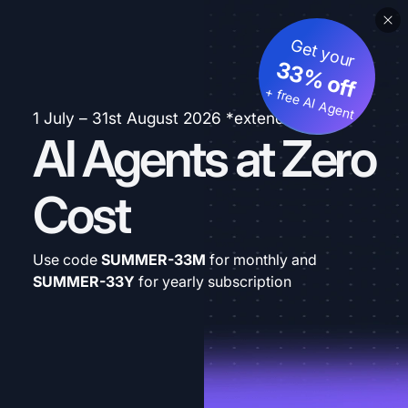
Get your
33% off
+ free AI Agent
1 July – 31st August 2026 *extended
AI Agents at Zero
Cost
Use code
SUMMER-33M
for monthly and
SUMMER-33Y
for yearly subscription