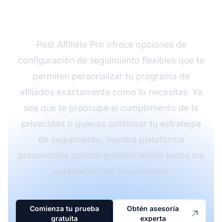
de tus afiliados?
Post Affiliate Pro ofrece opciones de
configuración de seguimiento flexibles que te
permiten personalizar tu programa de
afiliados exactamente como lo necesitas. Ya
sea que te preocupe el cumplimiento de la
privacidad o quieras optimizar tu estrategia
de seguimiento, nuestra plataforma
proporciona control granular sobre todos los
parámetros de seguimiento.
Comienza tu prueba
Obtén asesoría
gratuita
experta