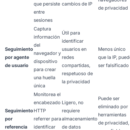
que persiste
cambios de IP
de privacidad
entre
sesiones
Captura
Útil para
información
identificar
del
Seguimiento
usuarios en
Menos único
navegador y
por agente
redes
que la IP, pued
dispositivo
de usuario
compartidas,
ser falsificado
para crear
respetuoso de
una huella
la privacidad
única
Monitorea el
Puede ser
encabezado
Ligero, no
eliminado por
Seguimiento
HTTP
requiere
herramientas
por
referrer para
almacenamiento
de privacidad,
referencia
identificar
de datos