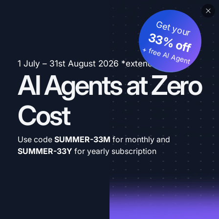
Get your
33% off
+ free AI Agent
1 July – 31st August 2026 *extended
AI Agents at Zero
Cost
Use code
SUMMER-33M
for monthly and
SUMMER-33Y
for yearly subscription